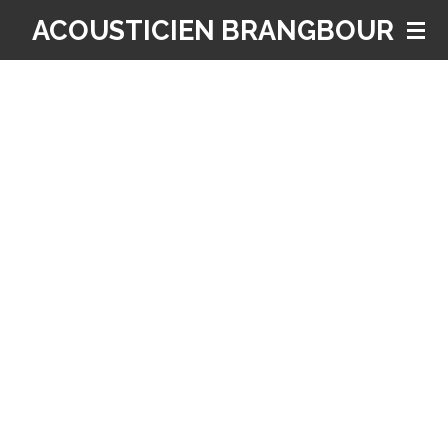
Passer
ACOUSTICIEN BRANGBOUR
au
contenu
principal